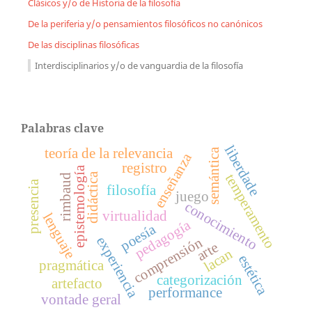
Clásicos y/o de Historia de la filosofía
De la periferia y/o pensamientos filosóficos no canónicos
De las disciplinas filosóficas
Interdisciplinarios y/o de vanguardia de la filosofía
Palabras clave
liberdade
teoría de la relevancia
semántica
enseñanza
registro
epistemología
didáctica
temperamento
rimbaud
presencia
filosofía
juego
conocimiento
virtualidad
lenguaje
pedagogía
poesía
experiencia
comprensión
arte
lacan
estética
pragmática
categorización
artefacto
performance
vontade geral