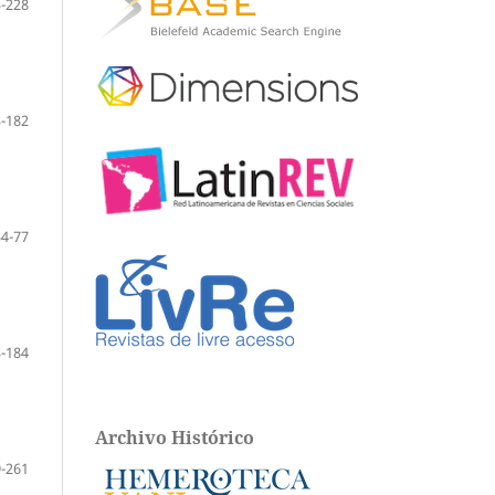
-228
-182
54-77
-184
Archivo Histórico
-261