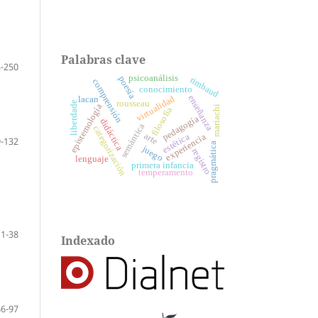
Palabras clave
-250
psicoanálisis
poesía
rimbaud
comprensión
conocimiento
enseñanza
virtualidad
lacan
rousseau
liberdade
epistemología
mariachi
filosofía
pedagogía
didáctica
semántica
categorización
arte
estética
experiencia
-132
pragmática
juego
registro
lenguaje
primera infancia
temperamento
1-38
Indexado
66-97