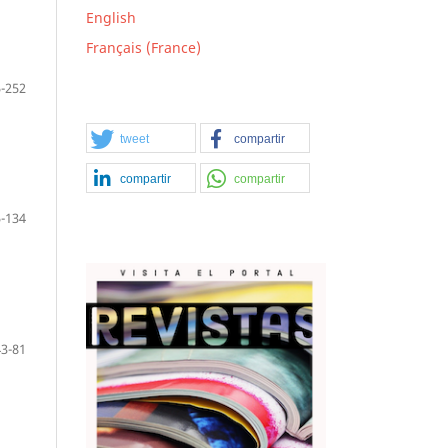
English
Français (France)
-252
tweet
compartir
compartir
compartir
-134
43-81