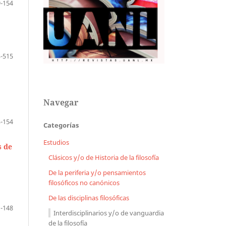
-154
-515
Navegar
-154
Categorías
Estudios
s de
Clásicos y/o de Historia de la filosofía
De la periferia y/o pensamientos
filosóficos no canónicos
De las disciplinas filosóficas
-148
Interdisciplinarios y/o de vanguardia
de la filosofía