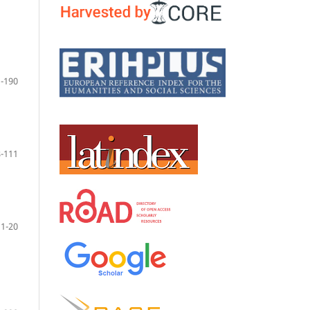
-190
-111
1-20