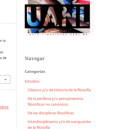
on la
ios
Navegar
os De
Categorías
Estudios
Clásicos y/o de Historia de la filosofía
De la periferia y/o pensamientos
filosóficos no canónicos
embre
De las disciplinas filosóficas
Interdisciplinarios y/o de vanguardia
de la filosofía