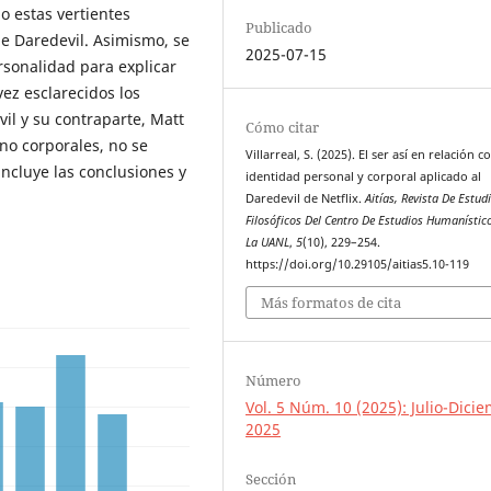
o estas vertientes
Publicado
de Daredevil. Asimismo, se
2025-07-15
rsonalidad para explicar
vez esclarecidos los
l y su contraparte, Matt
Cómo citar
no corporales, no se
Villarreal, S. (2025). El ser así en relación c
incluye las conclusiones y
identidad personal y corporal aplicado al
Daredevil de Netflix.
Aitías, Revista De Estud
Filosóficos Del Centro De Estudios Humanístic
La UANL
,
5
(10), 229–254.
https://doi.org/10.29105/aitias5.10-119
Más formatos de cita
Número
Vol. 5 Núm. 10 (2025): Julio-Dici
2025
Sección