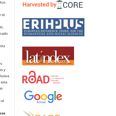
chos
n el
BY,
licado
l
esta
os
es y
clusiva
 esta
io
 el
icos