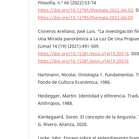
Filosofía, n.º 66 (2022):53-74
https://doi.org/10.12795/themata.2022.i66.03
. D
https://doi.org/10.12795/themata.2022.i66.03
Cisneros Arellano, José Luis. “La investigación fi
Una Mirada panorámica a La Luz De Una Propues
(Lima) 14 (19) (2021):491-509.
https://doi.org/10.15381/tesis.v14i19.20516
. DOI
https://doi.org/10.15381/tesis.v14i19.20516
Hartmann, Nicolai. Ontología 1. Fundamentos. T
Fondo de Cultura Económica, 1986.
Heidegger, Martín. Identidad y diferencia. Tradu
Anthropos, 1988.
Kierkegaard, Soren. El concepto de la Angustia.
G. Rivero. Alianza, 2020.
Locke, John. Ensayo sobre el entendimiento hu