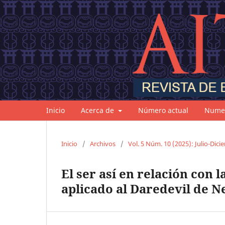
Inicio
Acerca de
Número actual
Numer
Inicio
/
Archivos
/
Vol. 5 Núm. 10 (2025): Julio-Dic
El ser así en relación con 
aplicado al Daredevil de Ne