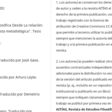
1. Los autores/as conservan los dere
OI:
de autor y ceden a la revista AITÍAS el
derecho de la primera publicación, co
trabajo registrado con la licencia de
losófica Desde La relación:
atribución de Creative Commons CC-
ta metodológica”. Tesis
que permite a terceros utilizar lo pub
siempre que mencionen la autoría de
:
trabajo y a la primera publicación en 
revista.
raducido por José Gaos.
2. Los autores/as pueden realizar otr
acuerdos contractuales independient
adicionales para la distribución no ex
cido por Arturo Leyte.
de la versión del artículo publicado en
revista (p. ej., incluirlo en un repositor
institucional o publicarlo en un libro)
 Traducido por Demetrio
siempre que indiquen claramente que
trabajo se publicó por primera vez en
AITÍAS, Revista de Estudios Filosóf
mano. Traducido por