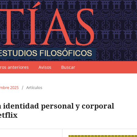
os anteriores
Avisos
Buscar
iembre 2025
/
Artículos
la identidad personal y corporal
tflix