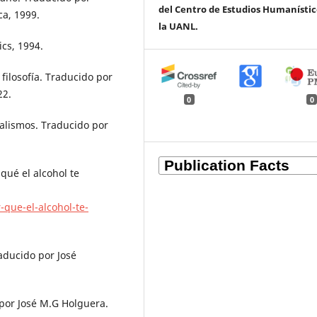
del Centro de Estudios Humanístic
a, 1999.
la UANL.
cs, 1994.
filosofía. Traducido por
22.
0
0
alismos. Traducido por
qué el alcohol te
que-el-alcohol-te-
aducido por José
 por José M.G Holguera.