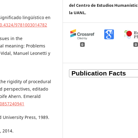
del Centro de Estudios Humanístic
la UANL.
ignificado lingüístico en
/10.4324/9781003014782
sues in the
0
0
ral meaning: Problems
-Vidal, Manuel Leonetti y
the rigidity of procedural
 perspectives, editado
Aoife Ahern. Emerald
80857240941
d University Press, 1989.
, 2014.