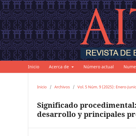
Inicio
Acerca de
Número actual
Numer
Inicio
/
Archivos
/
Vol. 5 Núm. 9 (2025): Enero-Juni
Significado procedimental: 
desarrollo y principales 