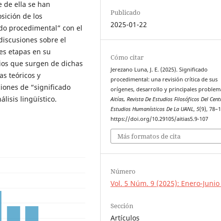
 de ella se han
Publicado
sición de los
2025-01-22
ado procedimental” con el
discusiones sobre el
es etapas en su
Cómo citar
rios que surgen de dichas
Jerezano Luna, J. E. (2025). Significado
s teóricos y
procedimental: una revisión crítica de sus
iones de “significado
orígenes, desarrollo y principales problem
lisis lingüístico.
Aitías, Revista De Estudios Filosóficos Del Cent
Estudios Humanísticos De La UANL
,
5
(9), 78–
https://doi.org/10.29105/aitias5.9-107
Más formatos de cita
Número
Vol. 5 Núm. 9 (2025): Enero-Junio
Sección
Artículos