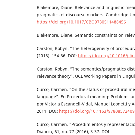
Blakemore, Diane. Relevance and linguistic mea
pragmatics of discourse markers. Cambridge Uni
https://doi.org/10.1017/CBO9780511486456
Blakemore, Diane. Semantic constraints on relev
Carston, Robyn. “The heterogeneity of procedur
(2016): 154-66. DOI:
https://doi.org/10.1016/j.l
Carston, Robyn. “The semantics/pragmatics dist
relevance theory”. UCL Working Papers in Linguis
Curcó, Carmen. “On the status of procedural me
language”. En Procedural meaning: Problems an
por Victoria Escandell-Vidal, Manuel Leonetti y 
2011. DOI:
https://doi.org/10.1163/9780857240
Curcó, Carmen. “Procedimientos y representación
Diánoia, 61, no. 77 (2016), 3-37. DOI: