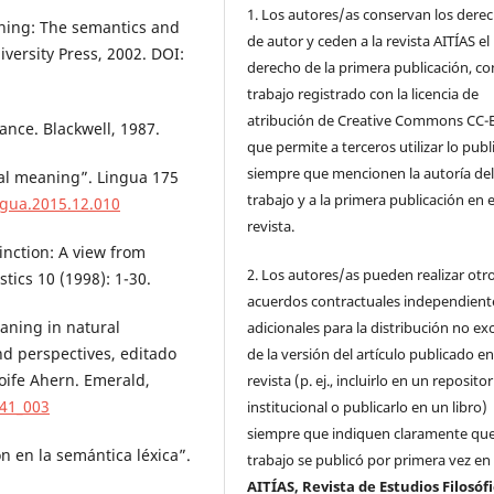
1. Los autores/as conservan los dere
ning: The semantics and
de autor y ceden a la revista AITÍAS el
versity Press, 2002. DOI:
derecho de la primera publicación, co
trabajo registrado con la licencia de
atribución de Creative Commons CC-
ance. Blackwell, 1987.
que permite a terceros utilizar lo pub
siempre que mencionen la autoría de
al meaning”. Lingua 175
trabajo y a la primera publicación en 
ingua.2015.12.010
revista.
inction: A view from
2. Los autores/as pueden realizar otr
tics 10 (1998): 1-30.
acuerdos contractuales independient
aning in natural
adicionales para la distribución no ex
d perspectives, editado
de la versión del artículo publicado en
Aoife Ahern. Emerald,
revista (p. ej., incluirlo en un repositor
941_003
institucional o publicarlo en un libro)
siempre que indiquen claramente que
 en la semántica léxica”.
trabajo se publicó por primera vez en
AITÍAS, Revista de Estudios Filosóf