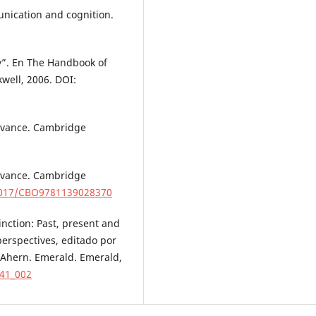
nication and cognition.
y”. En The Handbook of
kwell, 2006. DOI:
evance. Cambridge
evance. Cambridge
.1017/CBO9781139028370
inction: Past, present and
erspectives, editado por
e Ahern. Emerald. Emerald,
941_002