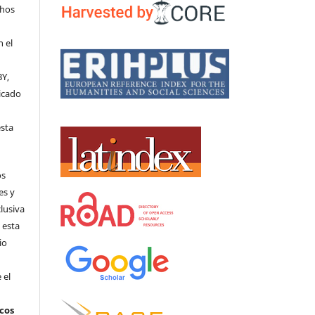
chos
n el
BY,
licado
l
esta
os
es y
clusiva
 esta
io
 el
icos