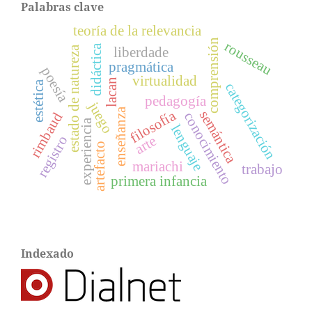
Palabras clave
teoría de la relevancia
comprensión
rousseau
didáctica
estado de natureza
liberdade
pragmática
poesía
virtualidad
lacan
estética
categorización
pedagogía
juego
enseñanza
filosofía
semántica
conocimiento
rimbaud
experiencia
lenguaje
arte
registro
artefacto
mariachi
trabajo
primera infancia
Indexado