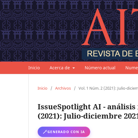
Inicio
Acerca de
Número actual
Numer
Inicio
/
Archivos
/
Vol. 1 Núm. 2 (2021): Julio-dici
IssueSpotlight AI - análisi
(2021): Julio-diciembre 202
🪄
GENERADO CON IA