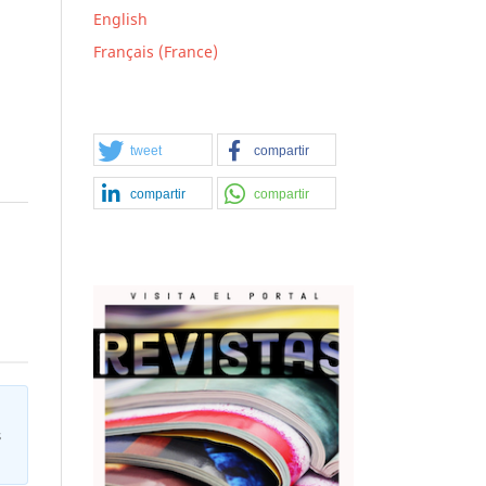
English
Français (France)
tweet
compartir
compartir
compartir
s