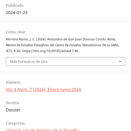
Publicado
2024-01-29
Cómo citar
Moreno Romo, J. C. (2024). Rescoldos de don Juan Donoso Cortés.
Aitías,
Revista De Estudios Filosóficos Del Centro De Estudios Humanísticos De La UANL
,
4
(7), 4–42. https://doi.org/10.29105/aitias4.7-86
Más formatos de cita
Número
Vol. 4 Núm. 7 (2024): Enero-Junio 2024
Sección
Dossier
Categorías
Clásicos y/o de Historia de la filosofía