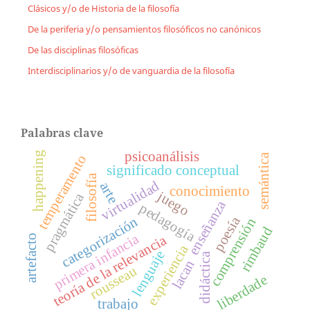
Clásicos y/o de Historia de la filosofía
De la periferia y/o pensamientos filosóficos no canónicos
De las disciplinas filosóficas
Interdisciplinarios y/o de vanguardia de la filosofía
Palabras clave
psicoanálisis
happening
semántica
temperamento
significado conceptual
filosofía
virtualidad
arte
conocimiento
juego
pragmática
enseñanza
pedagogía
poesía
categorización
comprensión
rimbaud
primera infancia
teoría de la relevancia
artefacto
experiencia
lenguaje
didáctica
lacan
rousseau
liberdade
trabajo