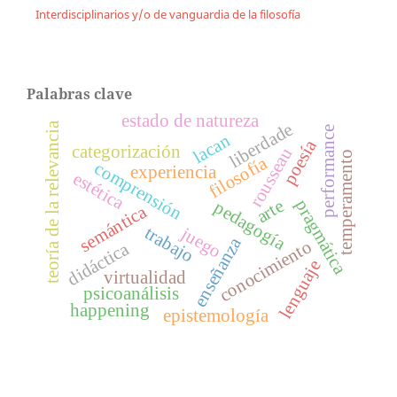
Interdisciplinarios y/o de vanguardia de la filosofía
Palabras clave
estado de natureza
liberdade
teoría de la relevancia
performance
lacan
poesía
categorización
rousseau
temperamento
filosofía
comprensión
experiencia
estética
pragmática
arte
pedagogía
semántica
juego
trabajo
enseñanza
conocimiento
didáctica
lenguaje
virtualidad
psicoanálisis
happening
epistemología